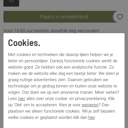
43
Plaats in winkelmand
Voor 16:00 uur besteld, dezelfde dag verzonden!
Cookies.
Omschrijving
Greve Elba 2312.77-004 beige
Met cookies en technieken die daarop lijken helpen we je
beter en persoonlijker. Dankzij functionele cookies werkt de
website goed. Ze hebben ook een analytische functie. Zo
Specificaties
maken we de website elke dag een beetje beter. We laten je
graag nuttige advertenties zien. Daarom gebruiken we
technologie om je gedrag binnen en buiten onze website te
Merk
Greve
volgen. Dat doen we op een anonieme manier. Meer weten?
Artikelnummer
Elba 2312.77
Lees
hier
alles over onze cookie- en privacyverklaring. Klik
Los voetbed
Ja
op 'Oké' om te accepteren. Kies je voor
weigeren
? Dan
Categorie
Instapper
plaatsen we alleen functionele cookies. Wil je zelf bepalen
Kleur
Beige
welke cookies er geplaatst worden klik dan
hier
.
Materiaal
Suede
Bestelcode
000002894