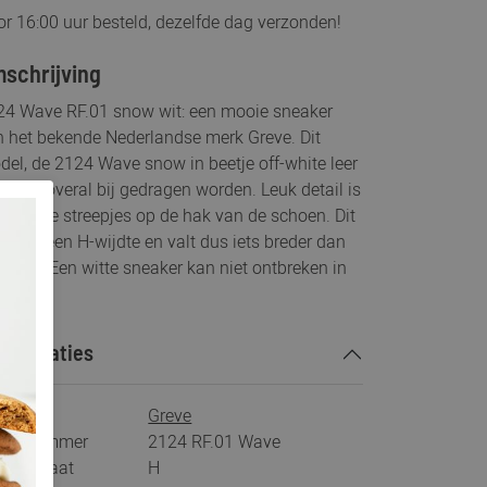
r 16:00 uur besteld, dezelfde dag verzonden!
schrijving
24 Wave RF.01 snow wit: een mooie sneaker
n het bekende Nederlandse merk Greve. Dit
el, de 2124 Wave snow in beetje off-white leer
 echt overal bij gedragen worden. Leuk detail is
 blauwe streepjes op de hak van de schoen. Dit
el is een H-wijdte en valt dus iets breder dan
maal. Een witte sneaker kan niet ontbreken in
kast!
ecificaties
rk
Greve
tikelnummer
2124 RF.01 Wave
eedtemaat
H