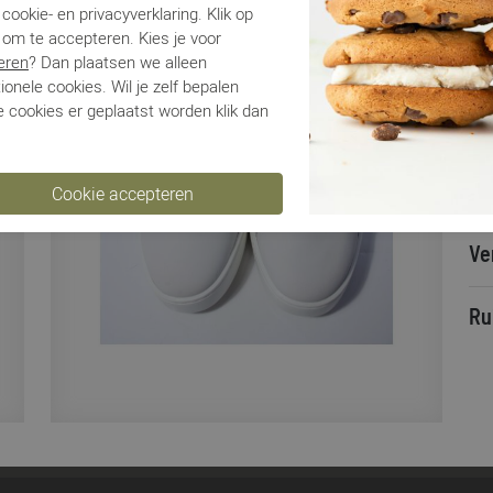
Lo
cookie- en privacyverklaring. Klik op
Ca
 om te accepteren. Kies je voor
Kle
eren
? Dan plaatsen we alleen
Ma
ionele cookies. Wil je zelf bepalen
 cookies er geplaatst worden klik dan
Be
Be
Ve
Ru