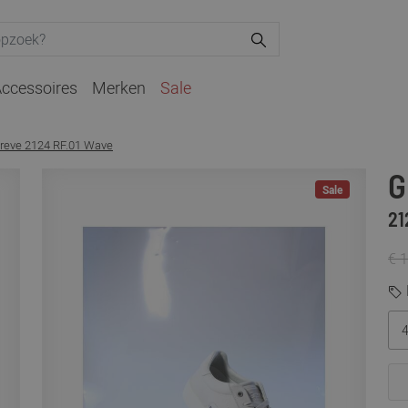
ccessoires
Merken
Sale
reve 2124 RF.01 Wave
G
Sale
21
€ 