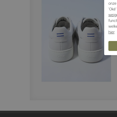
onze 
'Oké'
weig
funct
welke
hier
.