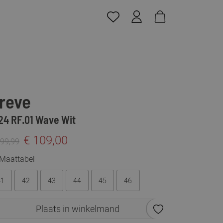
reve
24 RF.01 Wave Wit
€ 109,00
199,99
Maattabel
41
42
43
44
45
46
Plaats in winkelmand