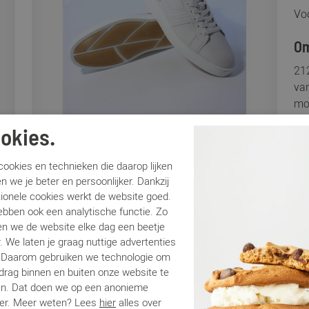
Voo
Om
21
va
mod
kan
okies.
die
mod
ookies en technieken die daarop lijken
nor
n we je beter en persoonlijker. Dankzij
je 
tionele cookies werkt de website goed.
ebben ook een analytische functie. Zo
Sp
n we de website elke dag een beetje
. We laten je graag nuttige advertenties
. Daarom gebruiken we technologie om
Me
edrag binnen en buiten onze website te
Ar
en. Dat doen we op een anonieme
Br
er. Meer weten? Lees
hier
alles over