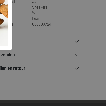
s voetbed
Ja
tegorie
Sneakers
ur
Wit
teriaal
Leer
stelcode
000003724
talen
rzenden
ilen en retour