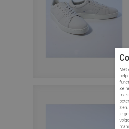
Co
Met c
helpe
func
Ze h
make
beter
zien
je g
volg
mani