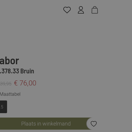
abor
.378.33 Bruin
€ 76,00
139,95
Maattabel
.5
Plaats in winkelmand