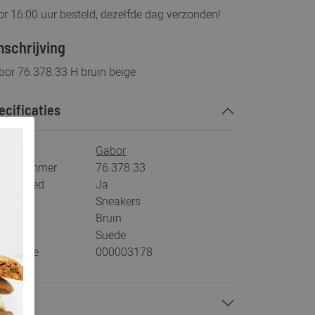
r 16:00 uur besteld, dezelfde dag verzonden!
schrijving
bor 76.378.33 H bruin beige
ecificaties
rk
Gabor
tikelnummer
76.378.33
s voetbed
Ja
tegorie
Sneakers
ur
Bruin
teriaal
Suede
stelcode
000003178
talen