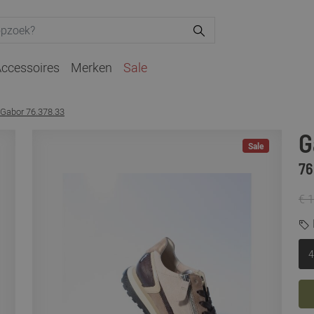
ccessoires
Merken
Sale
Gabor 76.378.33
G
Sale
76
€ 
4