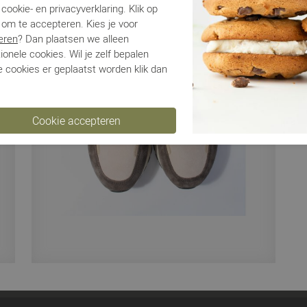
cookie- en privacyverklaring. Klik op
 om te accepteren. Kies je voor
Ve
eren
? Dan plaatsen we alleen
ionele cookies. Wil je zelf bepalen
Ru
 cookies er geplaatst worden klik dan