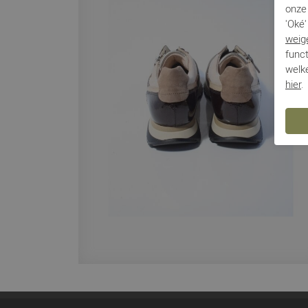
onze 
'Oké'
weig
funct
welke
hier
.