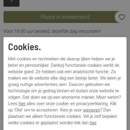
6
Plaats in winkelmand
Voor 16:00 uur besteld, dezelfde dag verzonden!
Omschrijving
Cookies.
Gabor 46.355.20 zilver
Met cookies en technieken die daarop lijken helpen we je
beter en persoonlijker. Dankzij functionele cookies werkt de
Specificaties
website goed. Ze hebben ook een analytische functie. Zo
maken we de website elke dag een beetje beter. We laten je
graag nuttige advertenties zien. Daarom gebruiken we
Merk
Gabor
technologie om je gedrag binnen en buiten onze website te
Artikelnummer
46.355.20
volgen. Dat doen we op een anonieme manier. Meer weten?
Breedtemaat
G
Lees
hier
alles over onze cookie- en privacyverklaring. Klik
Los voetbed
Ja
op 'Oké' om te accepteren. Kies je voor
weigeren
? Dan
Categorie
Sneakers
plaatsen we alleen functionele cookies. Wil je zelf bepalen
Kleur
Zilver
welke cookies er geplaatst worden klik dan
hier
.
Materiaal
Leer