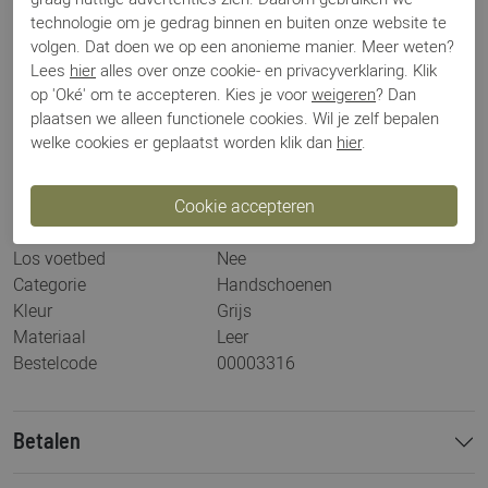
ligt; - Meet de omtrek van beide handen op; - In
technologie om je gedrag binnen en buiten onze website te
onderstaande tabel kunt u zien welke maat het beste bij uw
volgen. Dat doen we op een anonieme manier. Meer weten?
omtrek past: Maat: 7 = 18cm Maat 7,5 = 19cm Maat 8 =
Lees
hier
alles over onze cookie- en privacyverklaring. Klik
20,5cm
op 'Oké' om te accepteren. Kies je voor
weigeren
? Dan
plaatsen we alleen functionele cookies. Wil je zelf bepalen
welke cookies er geplaatst worden klik dan
hier
.
Specificaties
Merk
Forino 1899
Artikelnummer
CA109
Los voetbed
Nee
Categorie
Handschoenen
Kleur
Grijs
Materiaal
Leer
Bestelcode
00003316
Betalen