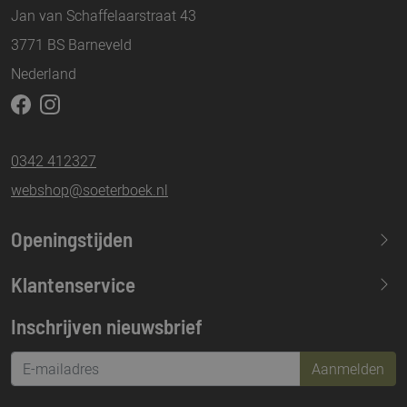
Jan van Schaffelaarstraat 43
3771 BS Barneveld
Nederland
0342 412327
webshop@soeterboek.nl
Openingstijden
Maandag
13.30-17.30
Klantenservice
Dinsdag
09.30-17.30
Inschrijven nieuwsbrief
Woensdag
09.30-17.30
Donderdag
09.30-17.30
Aanmelden
Vrijdag
09.30-21.00