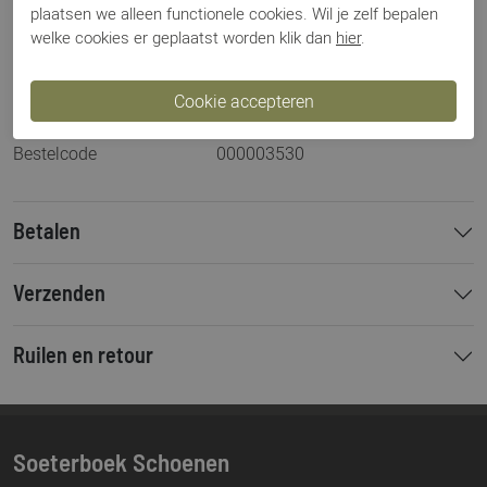
plaatsen we alleen functionele cookies. Wil je zelf bepalen
Breedtemaat
H
welke cookies er geplaatst worden klik dan
hier
.
Los voetbed
Nee
Categorie
Instapper
Kleur
Beige
Materiaal
Suede
Bestelcode
000003530
Betalen
Verzenden
Ruilen en retour
Soeterboek Schoenen