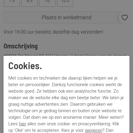
7.5
8.5
10
10.5
Plaats in winkelmand
Voor 16:00 uur besteld, dezelfde dag verzonden!
Omschrijving
40031 De Drijver 01.12 H beige: jij bent klaar voor de zomer
met deze leuke instappers van het Nederlandse merk Floris
Cookies.
van Bommel. Dit model, De Drijver 01.12 is uitgevoerd in
beige suède en heeft een H-wijdte. Dit model valt dus wat
Met cookies en technieken die daarop lijken helpen we je
beter en persoonlijker. Dankzij functionele cookies werkt de
ruimer uit. De veter op de schoen geeft een leuk effect en
website goed. Ze hebben ook een analytische functie. Zo
maakt de loafer wat jonger.
maken we de website elke dag een beetje beter. We laten je
graag nuttige advertenties zien. Daarom gebruiken we
Specificaties
technologie om je gedrag binnen en buiten onze website te
volgen. Dat doen we op een anonieme manier. Meer weten?
Lees
hier
alles over onze cookie- en privacyverklaring. Klik
Merk
Floris van Bommel
op 'Oké' om te accepteren. Kies je voor
weigeren
? Dan
Artikelnummer
40031 De Drijver