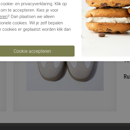
Ca
cookie- en privacyverklaring. Klik op
Kle
 om te accepteren. Kies je voor
Ma
eren
? Dan plaatsen we alleen
Be
ionele cookies. Wil je zelf bepalen
 cookies er geplaatst worden klik dan
Be
Ve
Ru