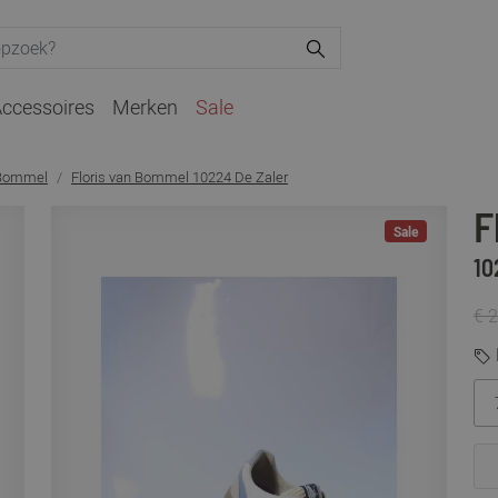
ccessoires
Merken
Sale
 Bommel
Floris van Bommel 10224 De Zaler
F
Sale
10
€ 