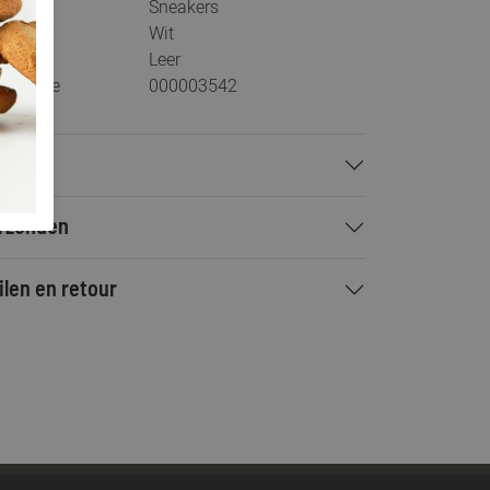
tegorie
Sneakers
ur
Wit
teriaal
Leer
stelcode
000003542
talen
rzenden
ilen en retour