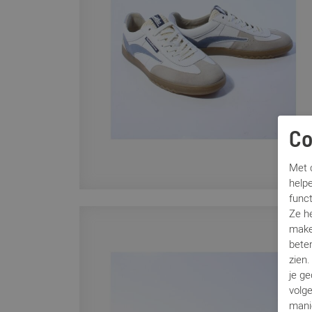
Co
Met c
helpe
func
Ze h
make
beter
zien
je g
volg
mani