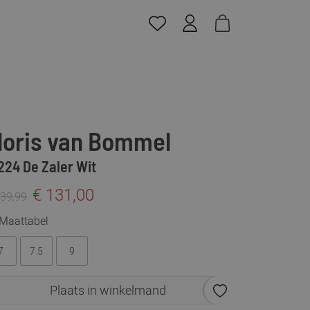
loris van Bommel
224 De Zaler Wit
€ 131,00
239,99
Maattabel
7
7.5
9
Plaats in winkelmand