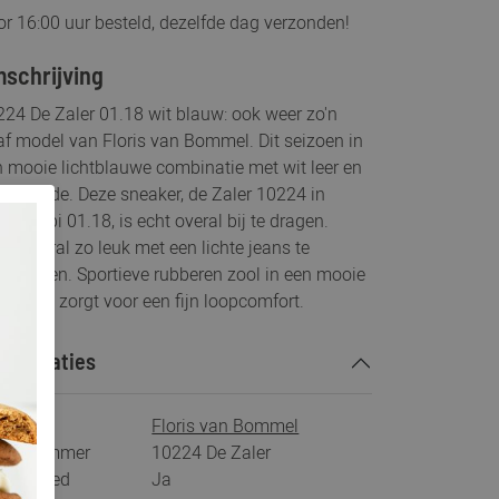
r 16:00 uur besteld, dezelfde dag verzonden!
schrijving
24 De Zaler 01.18 wit blauw: ook weer zo'n
f model van Floris van Bommel. Dit seizoen in
 mooie lichtblauwe combinatie met wit leer en
ge suede. Deze sneaker, de Zaler 10224 in
urcombi 01.18, is echt overal bij te dragen.
r vooral zo leuk met een lichte jeans te
bineren. Sportieve rubberen zool in een mooie
ine tint zorgt voor een fijn loopcomfort.
ecificaties
rk
Floris van Bommel
tikelnummer
10224 De Zaler
s voetbed
Ja