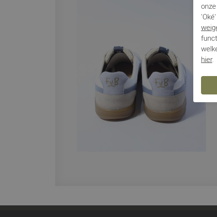
onze 
'Oké'
weig
funct
welke
hier
.