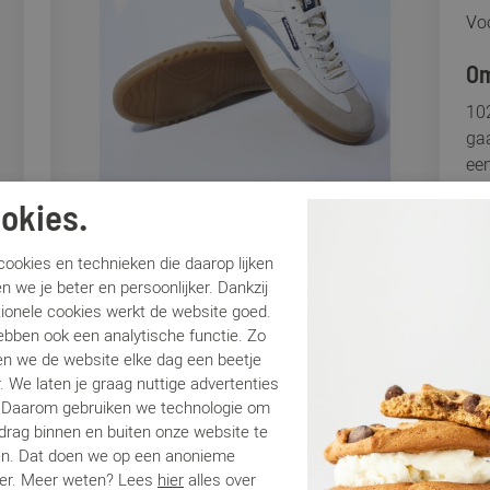
Voo
Om
102
gaa
een
bei
okies.
kle
Maa
ookies en technieken die daarop lijken
com
n we je beter en persoonlijker. Dankzij
bru
tionele cookies werkt de website goed.
ebben ook een analytische functie. Zo
Sp
n we de website elke dag een beetje
. We laten je graag nuttige advertenties
. Daarom gebruiken we technologie om
Me
edrag binnen en buiten onze website te
Ar
en. Dat doen we op een anonieme
Lo
er. Meer weten? Lees
hier
alles over