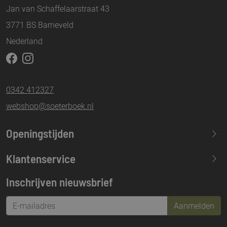
Jan van Schaffelaarstraat 43
3771 BS Barneveld
Nederland
0342 412327
webshop@soeterboek.nl
Openingstijden
Maandag
13.30-17.30
Klantenservice
Dinsdag
09.30-17.30
Inschrijven nieuwsbrief
Woensdag
09.30-17.30
Donderdag
09.30-17.30
Aanmelden
Vrijdag
09.30-21.00