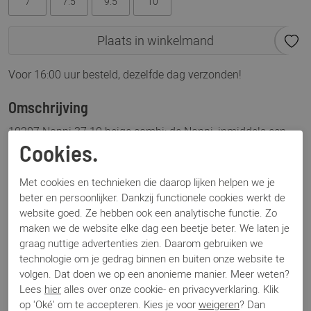
7
7.5
9.5
10
Plaats in winkelmand
Voor 16:00 uur besteld, dezelfde dag verzonden!
Omschrijving
10207 Noppi 37.10 beige combi: de Noppi, inmiddels een
bekend model bij Floris van Bommel. Dit is de Floris van
Cookies.
Bommel 10207 Noppi 37.10, uitgevoerd in een mooie
kleurencombinatie met bruin en wit leer en beige suède.
Met cookies en technieken die daarop lijken helpen we je
beter en persoonlijker. Dankzij functionele cookies werkt de
Deze sneaker heeft een stijl die bij elke look past. De
website goed. Ze hebben ook een analytische functie. Zo
vertrouwde en bekende goede pasvorm zorgen voor dat fijne
maken we de website elke dag een beetje beter. We laten je
comfort.
graag nuttige advertenties zien. Daarom gebruiken we
technologie om je gedrag binnen en buiten onze website te
Specificaties
volgen. Dat doen we op een anonieme manier. Meer weten?
Lees
hier
alles over onze cookie- en privacyverklaring. Klik
op 'Oké' om te accepteren. Kies je voor
weigeren
? Dan
Merk
Floris van Bommel