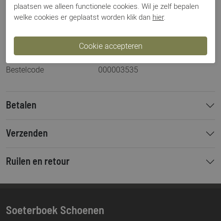
plaatsen we alleen functionele cookies. Wil je zelf bepalen
Artikelnummer
10207 Noppi
welke cookies er geplaatst worden klik dan
hier
.
Los voetbed
Ja
Categorie
Sneakers
Kleur
Beige
Materiaal
Suede
Bestelcode
000003535
Betalen
Verzenden
Ruilen en retour
Soeterboek Schoenen