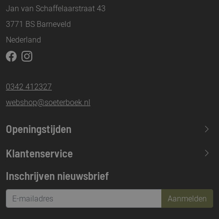
Jan van Schaffelaarstraat 43
3771 BS Barneveld
Nederland
0342 412327
webshop@soeterboek.nl
Openingstijden
Maandag
13.30-17.30
Klantenservice
Dinsdag
09.30-17.30
Inschrijven nieuwsbrief
Woensdag
09.30-17.30
Donderdag
09.30-17.30
Aanmelden
Vrijdag
09.30-21.00