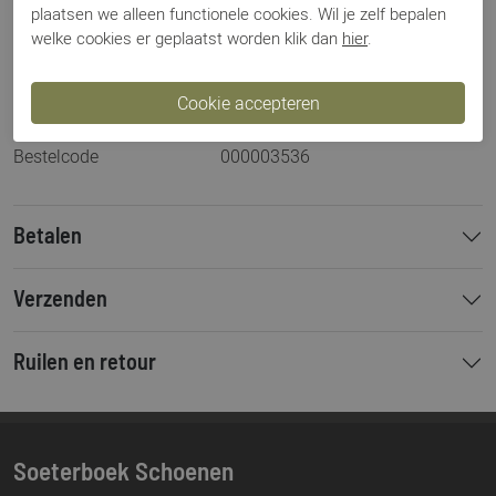
plaatsen we alleen functionele cookies. Wil je zelf bepalen
Artikelnummer
10198 De Zager
welke cookies er geplaatst worden klik dan
hier
.
Los voetbed
Ja
Categorie
Sneakers
Kleur
Blauw
Materiaal
Suede
Bestelcode
000003536
Betalen
Verzenden
Ruilen en retour
Soeterboek Schoenen