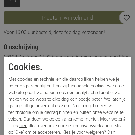
10.5
Plaats in winkelmand
Voor 16:00 uur besteld, dezelfde dag verzonden!
Omschrijving
10198 De Zager 03.02 blauw: een blauwe sneaker van Floris
van Bommel, elk seizoen standaard in onze collectie. Ook
Cookies.
dit seizoen is het weer toch een vernieuwing. Dit model, de
Zager 10198 03.02 is uitgevoerd in blauw suede (op de foto
Met cookies en technieken die daarop lijken helpen we je
beter en persoonlijker. Dankzij functionele cookies werkt de
lijken ze iets lichter) in een combinatie met antraciet en
website goed. Ze hebben ook een analytische functie. Zo
beige. Een sneaker die dus overal bij te dragen is. Fashion
maken we de website elke dag een beetje beter. We laten je
meets comfort meets Floris van Bommel.
graag nuttige advertenties zien. Daarom gebruiken we
technologie om je gedrag binnen en buiten onze website te
Specificaties
volgen. Dat doen we op een anonieme manier. Meer weten?
Lees
hier
alles over onze cookie- en privacyverklaring. Klik
op 'Oké' om te accepteren. Kies je voor
weigeren
? Dan
Merk
Floris van Bommel