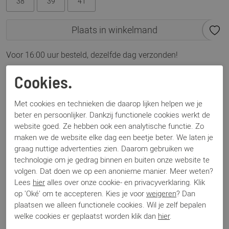
38
39
41
Plaats in winkelmand
Voor 16:00 uur besteld, dezelfde dag verzonden!
Omschrijving
Cookies.
DWRS Portland zwart
Met cookies en technieken die daarop lijken helpen we je
beter en persoonlijker. Dankzij functionele cookies werkt de
Specificaties
website goed. Ze hebben ook een analytische functie. Zo
maken we de website elke dag een beetje beter. We laten je
graag nuttige advertenties zien. Daarom gebruiken we
Merk
DWRS Label
technologie om je gedrag binnen en buiten onze website te
Artikelnummer
Portland
volgen. Dat doen we op een anonieme manier. Meer weten?
Los voetbed
Nee
Lees
hier
alles over onze cookie- en privacyverklaring. Klik
Categorie
Laarzen
op 'Oké' om te accepteren. Kies je voor
weigeren
? Dan
Kleur
Zwart
plaatsen we alleen functionele cookies. Wil je zelf bepalen
Materiaal
Suede
welke cookies er geplaatst worden klik dan
hier
.
Bestelcode
000003359