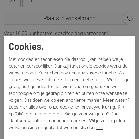
39
40
Plaats in winkelmand
Voor 16:00 uur besteld, dezelfde dag verzonden!
Cookies.
Omschrijving
Mains 2694 zwart
Met cookies en technieken die daarop lijken helpen we je
beter en persoonlijker. Dankzij functionele cookies werkt de
website goed. Ze hebben ook een analytische functie. Zo
Specificaties
maken we de website elke dag een beetje beter. We laten je
graag nuttige advertenties zien. Daarom gebruiken we
technologie om je gedrag binnen en buiten onze website te
Merk
DWRS Label
volgen. Dat doen we op een anonieme manier. Meer weten?
Artikelnummer
Mains 2694
Lees
hier
alles over onze cookie- en privacyverklaring. Klik
Los voetbed
Nee
op 'Oké' om te accepteren. Kies je voor
weigeren
? Dan
Categorie
Instappers
plaatsen we alleen functionele cookies. Wil je zelf bepalen
Kleur
Zwart
welke cookies er geplaatst worden klik dan
hier
.
Materiaal
Leer
Bestelcode
000003443