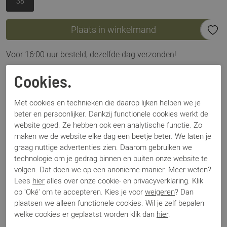
38
Plaats in winkelmand
Voor 16:00 uur besteld, dezelfde dag verzonden!
Omschrijving
Cookies.
Evia glitter brons bruin
Met cookies en technieken die daarop lijken helpen we je
beter en persoonlijker. Dankzij functionele cookies werkt de
Specificaties
website goed. Ze hebben ook een analytische functie. Zo
maken we de website elke dag een beetje beter. We laten je
graag nuttige advertenties zien. Daarom gebruiken we
Merk
DWRS Label
technologie om je gedrag binnen en buiten onze website te
Artikelnummer
Evia glitter
volgen. Dat doen we op een anonieme manier. Meer weten?
Los voetbed
Nee
Lees
hier
alles over onze cookie- en privacyverklaring. Klik
Categorie
Slingback
op 'Oké' om te accepteren. Kies je voor
weigeren
? Dan
Kleur
Bruin
plaatsen we alleen functionele cookies. Wil je zelf bepalen
Materiaal
Leer
welke cookies er geplaatst worden klik dan
hier
.
Bestelcode
000003465