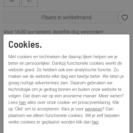
40
41
Plaats in winkelmand
Voor 16:00 uur besteld, dezelfde dag verzonden!
Cookies.
Omschrijving
DL Sport 6330 zwart
Met cookies en technieken die daarop lijken helpen we je
beter en persoonlijker. Dankzij functionele cookies werkt de
website goed. Ze hebben ook een analytische functie. Zo
Specificaties
maken we de website elke dag een beetje beter. We laten je
graag nuttige advertenties zien. Daarom gebruiken we
technologie om je gedrag binnen en buiten onze website te
Merk
DL Sport
volgen. Dat doen we op een anonieme manier. Meer weten?
Artikelnummer
6330
Lees
hier
alles over onze cookie- en privacyverklaring. Klik
Los voetbed
Ja
op 'Oké' om te accepteren. Kies je voor
weigeren
? Dan
Categorie
Sneakers
plaatsen we alleen functionele cookies. Wil je zelf bepalen
Kleur
Zwart
welke cookies er geplaatst worden klik dan
hier
.
Materiaal
Leer
Bestelcode
000002649