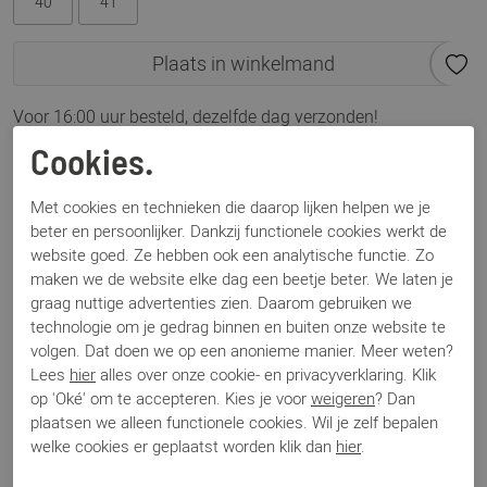
40
41
Plaats in winkelmand
Voor 16:00 uur besteld, dezelfde dag verzonden!
Cookies.
Omschrijving
DL Sport 6330 beige combi
Met cookies en technieken die daarop lijken helpen we je
beter en persoonlijker. Dankzij functionele cookies werkt de
website goed. Ze hebben ook een analytische functie. Zo
Specificaties
maken we de website elke dag een beetje beter. We laten je
graag nuttige advertenties zien. Daarom gebruiken we
technologie om je gedrag binnen en buiten onze website te
Merk
DL Sport
volgen. Dat doen we op een anonieme manier. Meer weten?
Artikelnummer
6330
Lees
hier
alles over onze cookie- en privacyverklaring. Klik
Los voetbed
Ja
op 'Oké' om te accepteren. Kies je voor
weigeren
? Dan
Categorie
Sneakers
plaatsen we alleen functionele cookies. Wil je zelf bepalen
Kleur
Beige
welke cookies er geplaatst worden klik dan
hier
.
Materiaal
Leer
Bestelcode
000002648