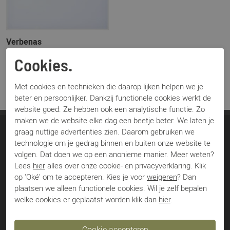
Verbenas
Randel geel
Cookies.
€ 49,00
€ 89,99
Met cookies en technieken die daarop lijken helpen we je
beter en persoonlijker. Dankzij functionele cookies werkt de
website goed. Ze hebben ook een analytische functie. Zo
maken we de website elke dag een beetje beter. We laten je
graag nuttige advertenties zien. Daarom gebruiken we
Soeterboek Schoenen
technologie om je gedrag binnen en buiten onze website te
volgen. Dat doen we op een anonieme manier. Meer weten?
Jan van Schaffelaarstraat 43
Lees
hier
alles over onze cookie- en privacyverklaring. Klik
3771 BS Barneveld
op 'Oké' om te accepteren. Kies je voor
weigeren
? Dan
plaatsen we alleen functionele cookies. Wil je zelf bepalen
Nederland
welke cookies er geplaatst worden klik dan
hier
.