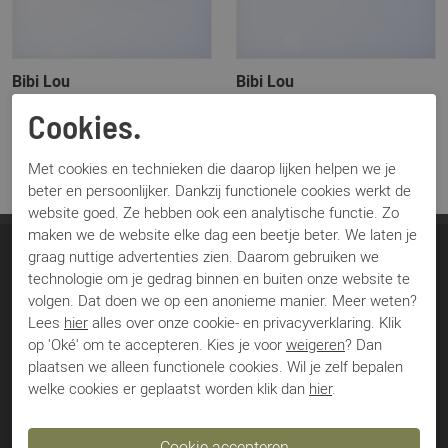
Bibi Lou
Bibi Lou
652Z61VK beige
652Z61VK bruin
Cookies.
€ 99,00
€ 99,00
€ 179,95
€ 179,95
Met cookies en technieken die daarop lijken helpen we je
beter en persoonlijker. Dankzij functionele cookies werkt de
website goed. Ze hebben ook een analytische functie. Zo
maken we de website elke dag een beetje beter. We laten je
graag nuttige advertenties zien. Daarom gebruiken we
Soeterboek Schoenen
technologie om je gedrag binnen en buiten onze website te
volgen. Dat doen we op een anonieme manier. Meer weten?
Jan van Schaffelaarstraat 43
Lees
hier
alles over onze cookie- en privacyverklaring. Klik
3771 BS Barneveld
op 'Oké' om te accepteren. Kies je voor
weigeren
? Dan
plaatsen we alleen functionele cookies. Wil je zelf bepalen
Nederland
welke cookies er geplaatst worden klik dan
hier
.