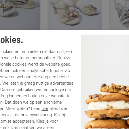
okies.
itas
Hispanitas
Hispanita
807 geel
HV264868 beige
Danielle 2
ookies en technieken die daarop lijken
€ 71,00
€ 74,00
€
9
€ 134,95
€ 139,95
n we je beter en persoonlijker. Dankzij
tionele cookies werkt de website goed.
ebben ook een analytische functie. Zo
n we de website elke dag een beetje
. We laten je graag nuttige advertenties
. Daarom gebruiken we technologie om
edrag binnen en buiten onze website te
en. Dat doen we op een anonieme
er. Meer weten? Lees
hier
alles over
cookie- en privacyverklaring. Klik op
 om te accepteren. Kies je voor
eren
? Dan plaatsen we alleen