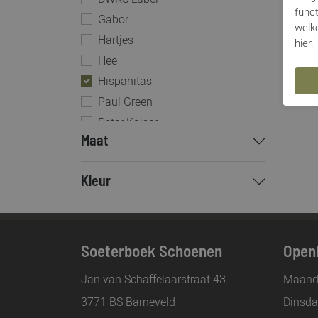
funct
Gabor
welke
Hartjes
hier
.
Hee
Hispanitas
Paul Green
Peter Kaiser
Maat
Via Vai
Kleur
Soeterboek Schoenen
Openi
Jan van Schaffelaarstraat 43
Maand
3771 BS Barneveld
Dinsd