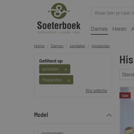
Dames
Heren
A
Home
Dames
sandalen
Hispanitas
His
Gefilterd op:
sandalen
Stan
Hispanitas
Wis selectie
Sale
Model
instappers