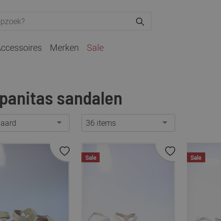
ccessoires
Merken
Sale
panitas sandalen
daard
36 items
Sale
Sale