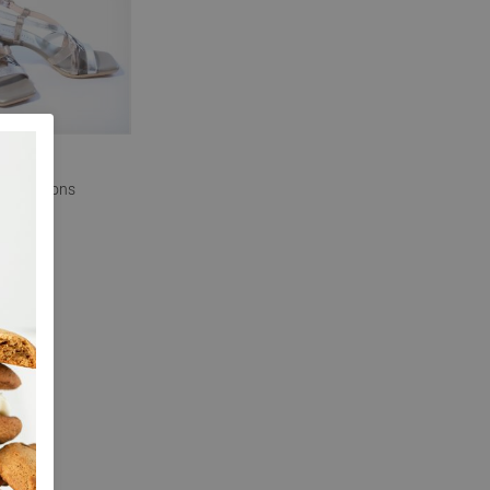
s
43292 brons
 77,00