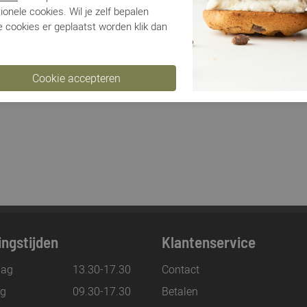
ionele cookies. Wil je zelf bepalen
 cookies er geplaatst worden klik dan
ngstijden
Klantenservice
ag
13.30-17.30
Contact
ag
09.30-17.30
Betalen