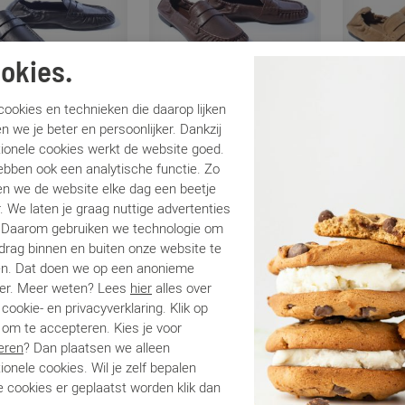
okies.
ookies en technieken die daarop lijken
n we je beter en persoonlijker. Dankzij
hagen
Copenhagen
Copenha
tionele cookies werkt de website goed.
 zwart
CPH885 bruin
CPH885 br
ebben ook een analytische functie. Zo
9
€ 199,99
€ 199,99
n we de website elke dag een beetje
. We laten je graag nuttige advertenties
. Daarom gebruiken we technologie om
edrag binnen en buiten onze website te
en. Dat doen we op een anonieme
er. Meer weten? Lees
hier
alles over
cookie- en privacyverklaring. Klik op
 om te accepteren. Kies je voor
eren
? Dan plaatsen we alleen
ionele cookies. Wil je zelf bepalen
 cookies er geplaatst worden klik dan