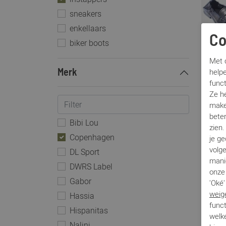
sneakers
enkellaars
Co
biker boots
Met c
helpe
Copen
Merk
func
CPH885
Ze h
€ 199,9
make
beter
Bibi Lou
zien
Copenhagen
je g
volg
DL Sport
mani
DWRS Label
onze 
Gabor
'Oké'
weig
Hassia
funct
Hispanitas
welke
Nalini