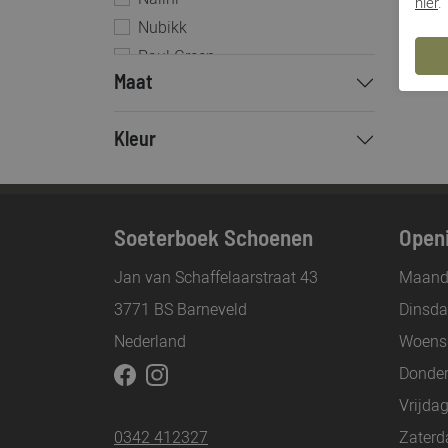
hier
.
Nubikk
Paul Green
Maat
Pisati
Sioux
Kleur
Toral
Verbenas
Via Vai
Viguera
Soeterboek Schoenen
Openi
Jan van Schaffelaarstraat 43
Maand
3771 BS Barneveld
Dinsd
Nederland
Woens
Donde
Vrijda
0342 412327
Zaterd