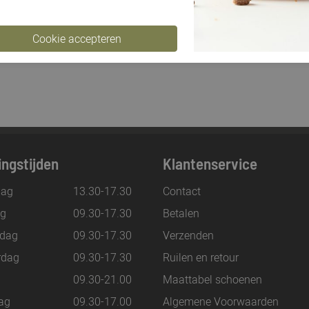
ngstijden
Klantenservice
ag
13.30-17.30
Contact
ag
09.30-17.30
Betalen
dag
09.30-17.30
Verzenden
rdag
09.30-17.30
Ruilen en retour
g
09.30-21.00
Maattabel schoenen
ag
09.30-17.00
Algemene Voorwaarden