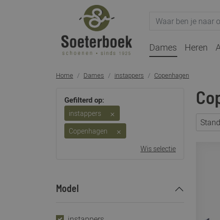
Dames
Heren
A
Home
Dames
instappers
Copenhagen
Co
Gefilterd op:
instappers
Stan
Copenhagen
Wis selectie
Model
instappers