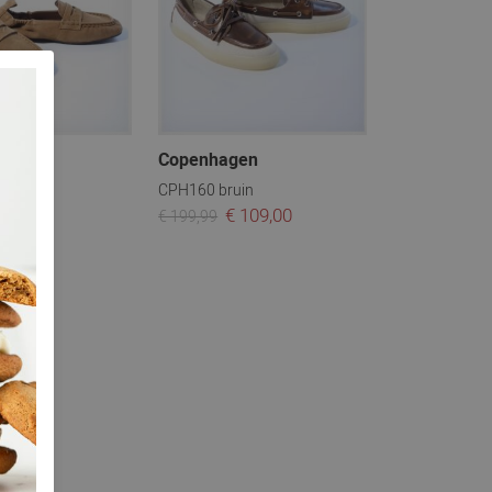
gen
Copenhagen
uin
CPH160 bruin
€ 109,00
€ 199,99