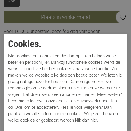
ONE
Plaats in winkelmand
Voor 16:00 uur besteld, dezelfde dag verzonden!
Cookies.
Omschrijving
Schoensmeer 025 Witdekkend 60ml
Met cookies en technieken die daarop lijken helpen we je
beter en persoonlijker. Dankzij functionele cookies werkt de
website goed. Ze hebben ook een analytische functie. Zo
Specificaties
maken we de website elke dag een beetje beter. We laten je
graag nuttige advertenties zien. Daarom gebruiken we
technologie om je gedrag binnen en buiten onze website te
Merk
Collonil
volgen. Dat doen we op een anonieme manier. Meer weten?
Artikelnummer
10000000 - Schoensmeer 025
Lees
hier
alles over onze cookie- en privacyverklaring. Klik
Los voetbed
Nee
op 'Oké' om te accepteren. Kies je voor
weigeren
? Dan
Categorie
Onderhoudsmiddelen
plaatsen we alleen functionele cookies. Wil je zelf bepalen
Kleur
Wit
welke cookies er geplaatst worden klik dan
hier
.
Materiaal
Bestelcode
00003414