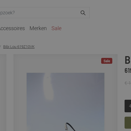
ccessoires
Merken
Sale
Bibi Lou 619Z10VK
B
Sale
61
€ 