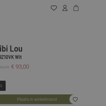
ibi Lou
9Z10VK Wit
€ 93,00
169,99
40
Plaats in winkelmand