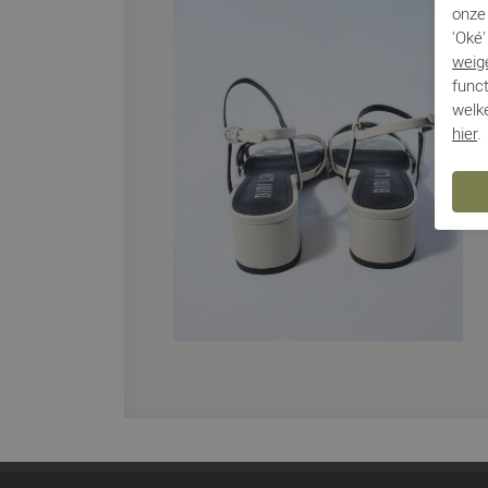
onze 
'Oké'
weig
funct
welke
hier
.