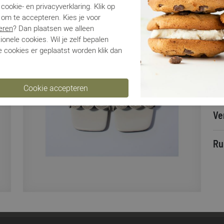
Ca
cookie- en privacyverklaring. Klik op
Kle
 om te accepteren. Kies je voor
Ma
eren
? Dan plaatsen we alleen
Be
ionele cookies. Wil je zelf bepalen
 cookies er geplaatst worden klik dan
Ha
Be
Ve
Ru