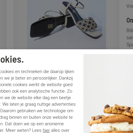
Voo
Om
Bib
san
Sp
tou
okies.
is 
op 
ookies en technieken die daarop lijken
ste
n we je beter en persoonlijker. Dankzij
lo
tionele cookies werkt de website goed.
ebben ook een analytische functie. Zo
Sp
n we de website elke dag een beetje
. We laten je graag nuttige advertenties
. Daarom gebruiken we technologie om
Me
edrag binnen en buiten onze website te
Ar
en. Dat doen we op een anonieme
Lo
er. Meer weten? Lees
hier
alles over