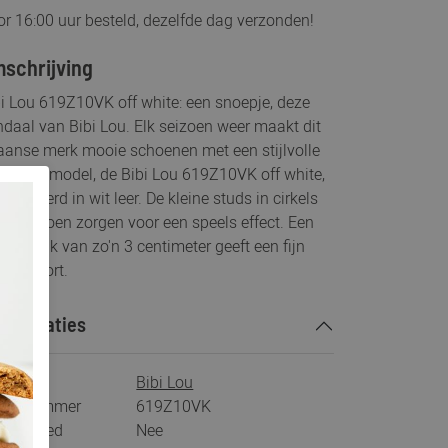
r 16:00 uur besteld, dezelfde dag verzonden!
schrijving
i Lou 619Z10VK off white: een snoepje, deze
daal van Bibi Lou. Elk seizoen weer maakt dit
aanse merk mooie schoenen met een stijlvolle
ch. Dit model, de Bibi Lou 619Z10VK off white,
uitgevoerd in wit leer. De kleine studs in cirkels
de schoen zorgen voor een speels effect. Een
vige hak van zo'n 3 centimeter geeft een fijn
opcomfort.
ecificaties
rk
Bibi Lou
tikelnummer
619Z10VK
s voetbed
Nee