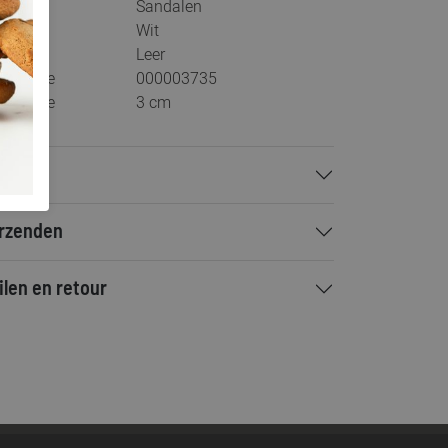
tegorie
Sandalen
ur
Wit
teriaal
Leer
stelcode
000003735
khoogte
3 cm
talen
rzenden
ilen en retour