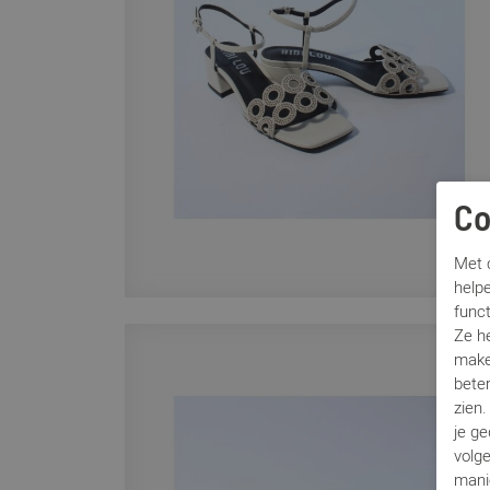
Co
Met c
helpe
func
Ze h
make
beter
zien
je g
volg
mani