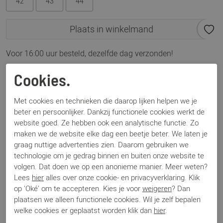
42
43
44
Plaats in winkelmand
Voor 16:00 uur besteld, dezelfde dag verzonden!
Omschrijving
Cookies.
Back70 Jogger FC32 bordeaux
Met cookies en technieken die daarop lijken helpen we je
beter en persoonlijker. Dankzij functionele cookies werkt de
Specificaties
website goed. Ze hebben ook een analytische functie. Zo
maken we de website elke dag een beetje beter. We laten je
graag nuttige advertenties zien. Daarom gebruiken we
Merk
Back 70
technologie om je gedrag binnen en buiten onze website te
Artikelnummer
Jogger FC32
volgen. Dat doen we op een anonieme manier. Meer weten?
Breedtemaat
H
Lees
hier
alles over onze cookie- en privacyverklaring. Klik
Los voetbed
Ja
op 'Oké' om te accepteren. Kies je voor
weigeren
? Dan
Categorie
Sneakers
plaatsen we alleen functionele cookies. Wil je zelf bepalen
Kleur
Bordeaux
welke cookies er geplaatst worden klik dan
hier
.
Materiaal
Suede