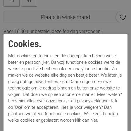
40
41
Plaats in winkelmand
Voor 16:00 uur besteld, dezelfde dag verzonden!
Cookies.
Omschrijving
Cloud lichtblauw
Met cookies en technieken die daarop lijken helpen we je
beter en persoonlijker. Dankzij functionele cookies werkt de
website goed. Ze hebben ook een analytische functie. Zo
Specificaties
maken we de website elke dag een beetje beter. We laten je
graag nuttige advertenties zien. Daarom gebruiken we
technologie om je gedrag binnen en buiten onze website te
Merk
Back 70
volgen. Dat doen we op een anonieme manier. Meer weten?
Artikelnummer
Cloud
Lees
hier
alles over onze cookie- en privacyverklaring. Klik
Los voetbed
Ja
op 'Oké' om te accepteren. Kies je voor
weigeren
? Dan
Categorie
Sneakers
plaatsen we alleen functionele cookies. Wil je zelf bepalen
Kleur
Blauw
welke cookies er geplaatst worden klik dan
hier
.
Materiaal
Suede
Bestelcode
000003613