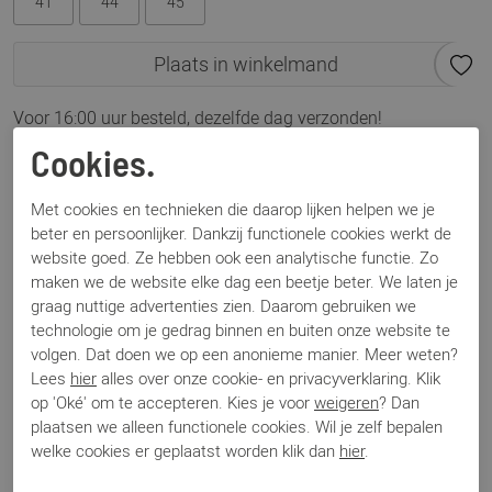
41
44
45
Plaats in winkelmand
Voor 16:00 uur besteld, dezelfde dag verzonden!
Cookies.
Omschrijving
Conley 15.1212 zwart
Met cookies en technieken die daarop lijken helpen we je
beter en persoonlijker. Dankzij functionele cookies werkt de
website goed. Ze hebben ook een analytische functie. Zo
Specificaties
maken we de website elke dag een beetje beter. We laten je
graag nuttige advertenties zien. Daarom gebruiken we
technologie om je gedrag binnen en buiten onze website te
Merk
Australian
volgen. Dat doen we op een anonieme manier. Meer weten?
Artikelnummer
Conley 15.1212
Lees
hier
alles over onze cookie- en privacyverklaring. Klik
Los voetbed
Ja
op 'Oké' om te accepteren. Kies je voor
weigeren
? Dan
Categorie
Boots sportief
plaatsen we alleen functionele cookies. Wil je zelf bepalen
Kleur
Zwart
welke cookies er geplaatst worden klik dan
hier
.
Materiaal
Leer
Bestelcode
000003349