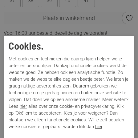
37
38
39
40
41
Plaats in winkelmand
Voor 16:00 uur besteld, dezelfde dag verzonden!
Cookies.
Omschrijving
Angel 26002 beige raffia
Met cookies en technieken die daarop lijken helpen we je
beter en persoonlijker. Dankzij functionele cookies werkt de
website goed. Ze hebben ook een analytische functie. Zo
Specificaties
maken we de website elke dag een beetje beter. We laten je
graag nuttige advertenties zien. Daarom gebruiken we
technologie om je gedrag binnen en buiten onze website te
Merk
Angel Alarcon
volgen. Dat doen we op een anonieme manier. Meer weten?
Artikelnummer
26002
Lees
hier
alles over onze cookie- en privacyverklaring. Klik
Los voetbed
Nee
op 'Oké' om te accepteren. Kies je voor
weigeren
? Dan
Categorie
Slingback
plaatsen we alleen functionele cookies. Wil je zelf bepalen
Kleur
Beige
welke cookies er geplaatst worden klik dan
hier
.
Materiaal
Textiel
Bestelcode
000003688