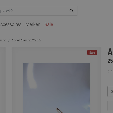
ccessoires
Merken
Sale
arcon
Angel Alarcon 25055
A
Sale
25
€ 