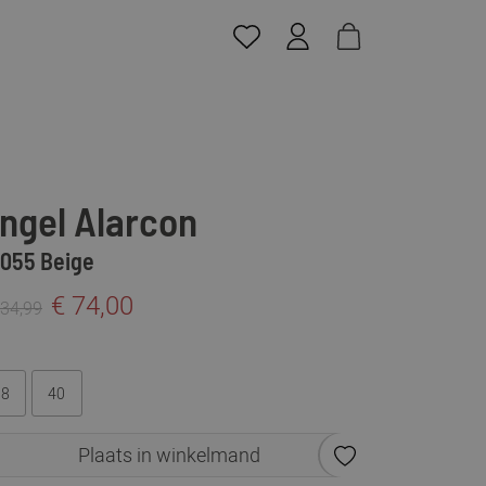
ngel Alarcon
055 Beige
€ 74,00
134,99
38
40
Plaats in winkelmand