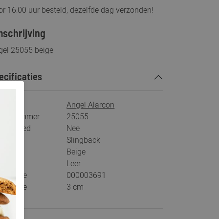
r 16:00 uur besteld, dezelfde dag verzonden!
schrijving
gel 25055 beige
ecificaties
rk
Angel Alarcon
tikelnummer
25055
s voetbed
Nee
tegorie
Slingback
ur
Beige
teriaal
Leer
stelcode
000003691
khoogte
3 cm