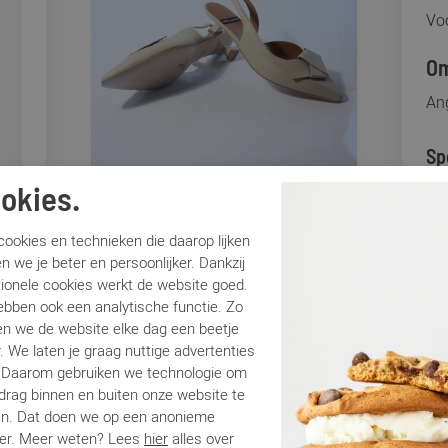
Voo
Om
An
Sp
okies.
Me
Ar
ookies en technieken die daarop lijken
Lo
n we je beter en persoonlijker. Dankzij
tionele cookies werkt de website goed.
Ca
ebben ook een analytische functie. Zo
Kle
n we de website elke dag een beetje
Ma
. We laten je graag nuttige advertenties
Be
. Daarom gebruiken we technologie om
Ha
edrag binnen en buiten onze website te
en. Dat doen we op een anonieme
er. Meer weten? Lees
hier
alles over