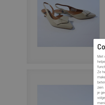
Co
Met c
helpe
func
Ze h
make
beter
zien
je g
volg
mani