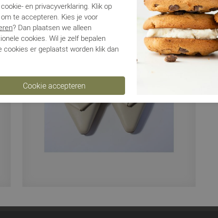
Be
cookie- en privacyverklaring. Klik op
 om te accepteren. Kies je voor
eren
? Dan plaatsen we alleen
Ve
ionele cookies. Wil je zelf bepalen
 cookies er geplaatst worden klik dan
Ru