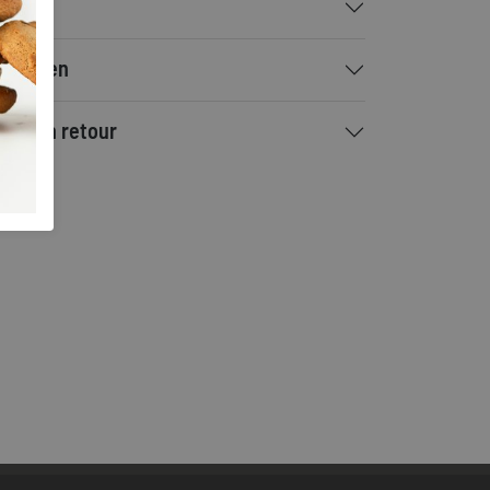
talen
rzenden
ilen en retour