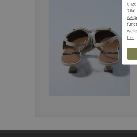
onze 
'Oké'
weig
funct
welke
hier
.