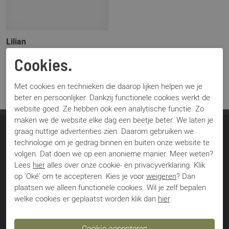
Lilian
1040 zwart suede zwart
Cookies.
€ 98,00
€ 139,95
Met cookies en technieken die daarop lijken helpen we je
beter en persoonlijker. Dankzij functionele cookies werkt de
website goed. Ze hebben ook een analytische functie. Zo
maken we de website elke dag een beetje beter. We laten je
graag nuttige advertenties zien. Daarom gebruiken we
Soeterboek Schoenen
technologie om je gedrag binnen en buiten onze website te
volgen. Dat doen we op een anonieme manier. Meer weten?
Jan van Schaffelaarstraat 43
Lees
hier
alles over onze cookie- en privacyverklaring. Klik
3771 BS Barneveld
op 'Oké' om te accepteren. Kies je voor
weigeren
? Dan
plaatsen we alleen functionele cookies. Wil je zelf bepalen
Nederland
welke cookies er geplaatst worden klik dan
hier
.