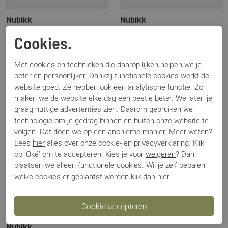
Nubikk
Nubikk
Nova Glitter Socks zwart
Nova Socks wit
Cookies.
€ 7,50
€ 7,50
€ 14,95
€ 14,95
Met cookies en technieken die daarop lijken helpen we je
beter en persoonlijker. Dankzij functionele cookies werkt de
Sale
website goed. Ze hebben ook een analytische functie. Zo
maken we de website elke dag een beetje beter. We laten je
graag nuttige advertenties zien. Daarom gebruiken we
technologie om je gedrag binnen en buiten onze website te
volgen. Dat doen we op een anonieme manier. Meer weten?
Lees
hier
alles over onze cookie- en privacyverklaring. Klik
op 'Oké' om te accepteren. Kies je voor
weigeren
? Dan
plaatsen we alleen functionele cookies. Wil je zelf bepalen
welke cookies er geplaatst worden klik dan
hier
.
Nubikk